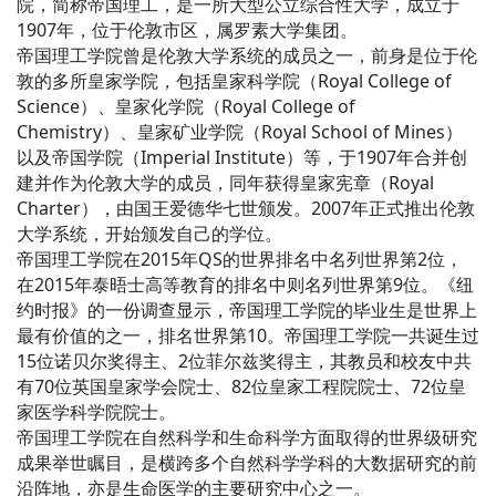
院，简称帝国理工，是一所大型公立综合性大学，成立于
1907年，位于伦敦市区，属罗素大学集团。
帝国理工学院曾是伦敦大学系统的成员之一，前身是位于伦
敦的多所皇家学院，包括皇家科学院（Royal College of
Science）、皇家化学院（Royal College of
Chemistry）、皇家矿业学院（Royal School of Mines）
以及帝国学院（Imperial Institute）等，于1907年合并创
建并作为伦敦大学的成员，同年获得皇家宪章（Royal
Charter），由国王爱德华七世颁发。2007年正式推出伦敦
大学系统，开始颁发自己的学位。
帝国理工学院在2015年QS的世界排名中名列世界第2位，
在2015年泰晤士高等教育的排名中则名列世界第9位。《纽
约时报》的一份调查显示，帝国理工学院的毕业生是世界上
最有价值的之一，排名世界第10。帝国理工学院一共诞生过
15位诺贝尔奖得主、2位菲尔兹奖得主，其教员和校友中共
有70位英国皇家学会院士、82位皇家工程院院士、72位皇
家医学科学院院士。
帝国理工学院在自然科学和生命科学方面取得的世界级研究
成果举世瞩目，是横跨多个自然科学学科的大数据研究的前
沿阵地，亦是生命医学的主要研究中心之一。