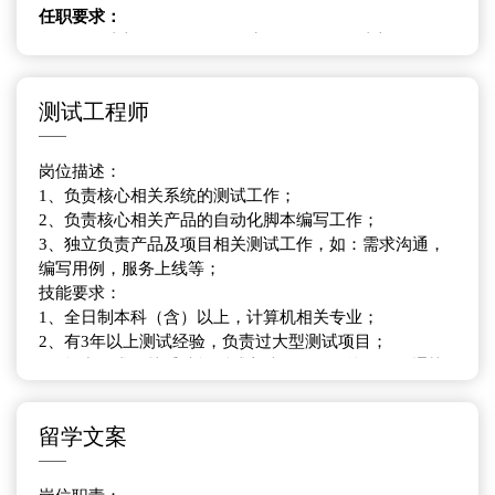
任职要求：
1.三年及以上Android&iOS原生开发经验1年以上Flutter混
合开发经验;
2.本科及以上学历，计算机及相关专业毕业;
测试工程师
3.有较好的数据结构及算法基础功底;
4.掌握通用的设计原则和常用的设计模式，理解
Android&iOS模块化和API设计思路;
岗位描述：
5.熟悉Android&iOS系统机制，熟悉App常用的开发模式
1、负责核心相关系统的测试工作；
和流程;
2、负责核心相关产品的自动化脚本编写工作；
6.有架构设计经验，对技术和质量有较高的追求;
3、独立负责产品及项目相关测试工作，如：需求沟通，
7.具有良好的技术钻研能力,良好的文档能力,团队协作能
编写用例，服务上线等；
力，对技术有较高的追求;
技能要求：
8.熟悉无线互联网产品和应用，熟悉无线互联网的各种技
1、全日制本科（含）以上，计算机相关专业；
术，热衷于跟踪各项新技术的发展以及关注新技术与应用
2、有3年以上测试经验，负责过大型测试项目；
结合情况;
3、能力要求：熟悉功能测试方法论，具有较强的沟通协
调能力；熟悉软件质量管理；具有熟练的测试文档撰写能
力；
留学文案
认真负责、积极主动、敬业、能够承受较大的工作压力。