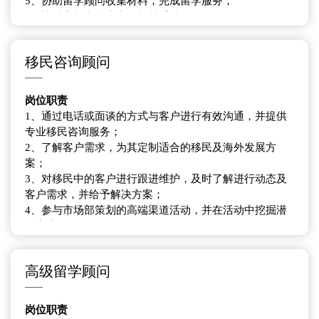
5、协助留学顾问收集材料，完成留学服务；
5、良好的沟通能力和服务意识；
6、协助家长和学生办理相关手续；
6、有责任感，耐心细致；
7、持续跟踪关注客户的留学情况保持支持服务。
移民咨询顾问
任职要求：
1、本科以上学历，英语读写流利；
2、一年以上工作经验，优先应届毕业可考虑；
岗位职责
3、热爱教育行业，阳光上进，学习能力强，执行力强。
1、通过电话或面谈的方式与客户进行有效沟通，并提供
4、熟练使用办公软件， 能够熟练阅读英文网站及相关资
专业移民咨询服务；
料、具备优秀英文写作能力；
2、了解客户需求，为其定制适合的移民及海外发展方
案；
3、对移民中的客户进行跟进维护，及时了解进行动态及
客户需求，并给予解决方案；
4、参与市场部策划的高端渠道活动，并在活动中挖掘潜
在客户；
5、建立客户满意度，做好老客户维护工作，推动二次销
售；
高级留学顾问
6.了解每个国家的签证类型
任职要求
：
岗位职责