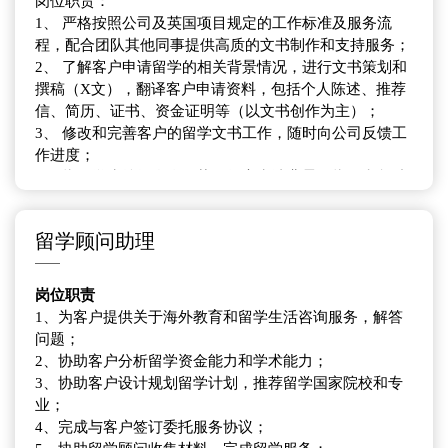
岗位职责：
1、 严格按照公司及英国项目规定的工作标准及服务流
程，配合团队其他同事提供高质的文书制作和支持服务；
2、 了解客户申请留学的相关背景情况，进行文书策划和
撰稿（X文），翻译客户申请资料，包括个人陈述、推荐
信、简历、证书、资金证明等（以文书创作为主）；
3、 修改和完善客户的留学文书工作，随时向公司反馈工
作进度；
4、 指导学生挖掘自身优势，提高申请背景，指导和帮助
学生撰写一系列文书并完善申请材料；
5、 及时与留学顾问和学生沟通申请进度，协调彼此的申
留学顾问助理
请配合， 保证学生留学申请的过程顺利进行；
6、 积极跟进签证环节及后期服务；
岗位职责
任职要求：
1、为客户提供关于海外教育和留学生活咨询服务，解答
1、英语本科学历或以上，专八证书或雅思6.5分以上水
问题；
平；
2、协助客户分析留学资金能力和学术能力；
2、有同类工作从业经验或海外教育背景的优先考虑；
3、协助客户设计规划留学计划，推荐留学国家院校和专
3、热爱文书工作，英文写作能力佳；
业；
4、具备很强的学习能力，能够迅速掌握与公司业务有关
4、完成与客户签订委托服务协议；
的各种知识；