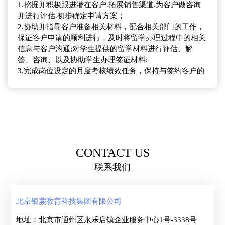
1、具有优秀的销售技巧和沟通技巧，谈吐稳重，反映敏
1.挖掘并积极跟进潜在客户.拓展销售渠道.为客户做咨询
捷，语言表达能力强；
并进行评估.初步确定申请方案；
2、具有较强的学习能力、良好的职业道德和团队合作精
2.协助并指导客户准备相关材料，配合相关部门的工作，
神；
保证客户申请的顺利进行，及时将留学办理过程中的相关
3、喜欢销售工作，服务意识强，敬业，对客户负责，能
信息与客户沟通;对学生提供的留学材料进行评估、解
够承受较大的销售压力；
答、咨询、以及协助学生办理签证材料;
4、具有高端行业销售经验、同行业工作经历及海外留学
3.完成岗位设定的月度考核绩效任务，保持与签约客户的
或生活经历者优先。
联系
4.兼任雅思主考，有一定英文教学经验
5.完成领导交代的其他工作。
任职要求：
1.本科以上学历，有3-5年海外留学经验者，有名校背景者
优先
2.有高度的敬业精神，能承受一定的工作强度，有上进
CONTACT US
心。热情.真诚.耐心.细心，充满朝气，富有责任感
联系我们
3.对留学行业.国外教育体制及院校有深入的了解
4.熟悉留学咨询业务流程；熟悉留学业务市场；擅长项目
开发及运作
北京银蕨教育科技集团有限公司
5.普通话标准，思维敏捷，语言组织表达能力强，谈吐大
方得体，良好的计算机及外语能力
地址：北京市通州区永乐店镇企业服务中心1号-3338号